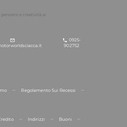
pensiero e creatività ai
0925-
mail_outline
call
otorworldsciacca.it
902752
amo
Regolamento Sui Recessi
Credito
Indirizzi
Buoni