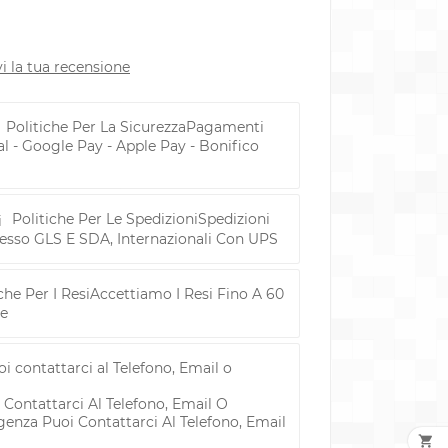
vi la tua recensione
Politiche Per La Sicurezza
Pagamenti
al - Google Pay - Apple Pay - Bonifico
Politiche Per Le Spedizioni
Spedizioni
resso GLS E SDA, Internazionali Con UPS
che Per I Resi
Accettiamo I Resi Fino A 60
ne
 Contattarci Al Telefono, Email O
genza Puoi Contattarci Al Telefono, Email
