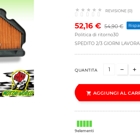





REVISIONE (0)
52,16 €
Rispa
54,90 €
Politica di ritorno30
SPEDITO 2/3 GIORNI LAVORA
QUANTITA

AGGIUNGI AL CAR

9elementi