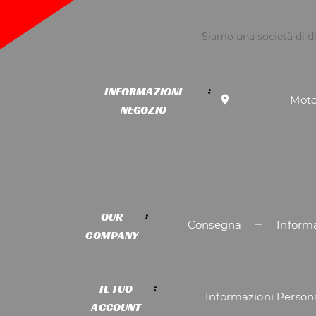
Siamo una società di di
INFORMAZIONI

Moto
NEGOZIO
OUR
Consegna
Informa
COMPANY
IL TUO
Informazioni Persona
ACCOUNT