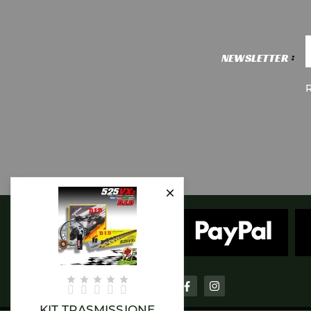
NEWSLETTER
R






KIT TRASMISSIONE