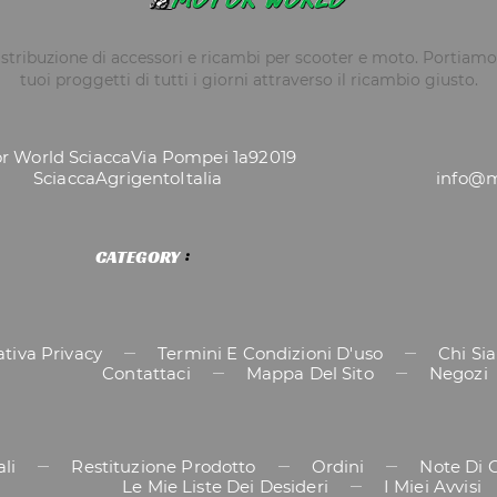
stribuzione di accessori e ricambi per scooter e moto. Portiamo 
tuoi proggetti di tutti i giorni attraverso il ricambio giusto.
r World Sciacca
Via Pompei 1a
92019
Sciacca
Agrigento
Italia
info@m
CATEGORY
tiva Privacy
Termini E Condizioni D'uso
Chi Si
Contattaci
Mappa Del Sito
Negozi
li
Restituzione Prodotto
Ordini
Note Di 
Le Mie Liste Dei Desideri
I Miei Avvisi