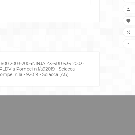




 600 2003-2004NINJA ZX-6RR 636 2003-
RLDVia Pompei n.1/a92019 - Sciacca
ei n.1a - 92019 - Sciacca (AG)