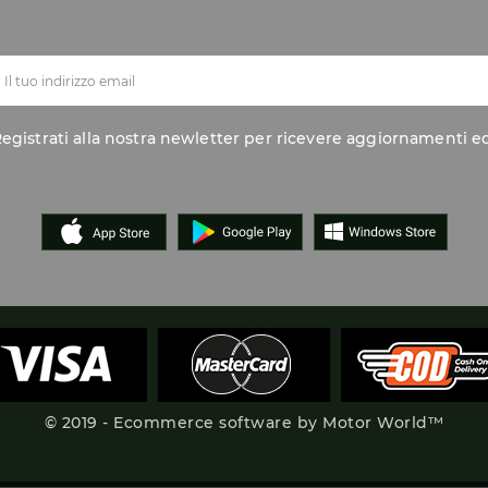
egistrati alla nostra newletter per ricevere aggiornamenti ed
© 2019 - Ecommerce software by Motor World™