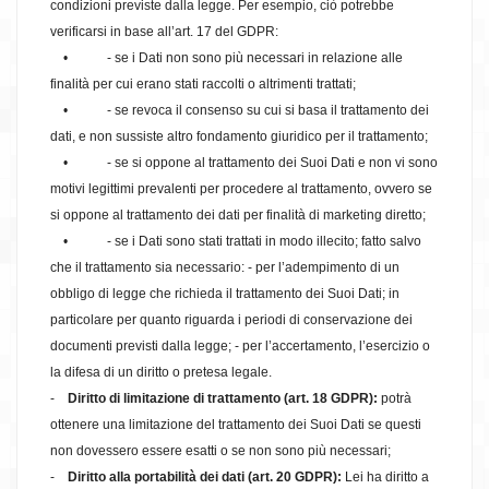
condizioni previste dalla legge. Per esempio, ciò potrebbe
verificarsi in base all’art. 17 del GDPR:
• - se i Dati non sono più necessari in relazione alle
finalità per cui erano stati raccolti o altrimenti trattati;
• - se revoca il consenso su cui si basa il trattamento dei
dati, e non sussiste altro fondamento giuridico per il trattamento;
• - se si oppone al trattamento dei Suoi Dati e non vi sono
motivi legittimi prevalenti per procedere al trattamento, ovvero se
si oppone al trattamento dei dati per finalità di marketing diretto;
• - se i Dati sono stati trattati in modo illecito; fatto salvo
che il trattamento sia necessario: - per l’adempimento di un
obbligo di legge che richieda il trattamento dei Suoi Dati; in
particolare per quanto riguarda i periodi di conservazione dei
documenti previsti dalla legge; - per l’accertamento, l’esercizio o
la difesa di un diritto o pretesa legale.
-
Diritto di limitazione di trattamento (art. 18 GDPR):
potrà
ottenere una limitazione del trattamento dei Suoi Dati se questi
non dovessero essere esatti o se non sono più necessari;
-
Diritto alla portabilità dei dati (art. 20 GDPR):
Lei ha diritto a