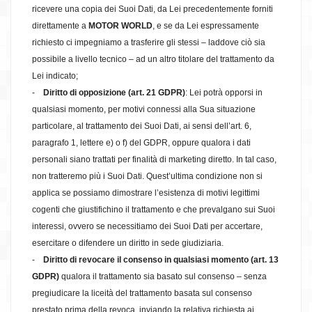
ricevere una copia dei Suoi Dati, da Lei precedentemente forniti
direttamente a
MOTOR WORLD
, e se da Lei espressamente
richiesto ci impegniamo a trasferire gli stessi – laddove ciò sia
possibile a livello tecnico – ad un altro titolare del trattamento da
Lei indicato;
-
Diritto di opposizione (art. 21 GDPR)
: Lei potrà opporsi in
qualsiasi momento, per motivi connessi alla Sua situazione
particolare, al trattamento dei Suoi Dati, ai sensi dell’art. 6,
paragrafo 1, lettere e) o f) del GDPR, oppure qualora i dati
personali siano trattati per finalità di marketing diretto. In tal caso,
non tratteremo più i Suoi Dati. Quest’ultima condizione non si
applica se possiamo dimostrare l’esistenza di motivi legittimi
cogenti che giustifichino il trattamento e che prevalgano sui Suoi
interessi, ovvero se necessitiamo dei Suoi Dati per accertare,
esercitare o difendere un diritto in sede giudiziaria.
-
Diritto di revocare il consenso in qualsiasi momento (art. 13
GDPR)
qualora il trattamento sia basato sul consenso – senza
pregiudicare la liceità del trattamento basata sul consenso
prestato prima della revoca, inviando la relativa richiesta ai