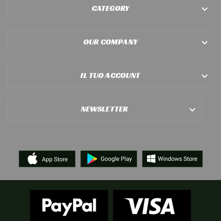
CATEGORY

OUR COMPANY

IL TUO ACCOUNT

NEWSLETTER
