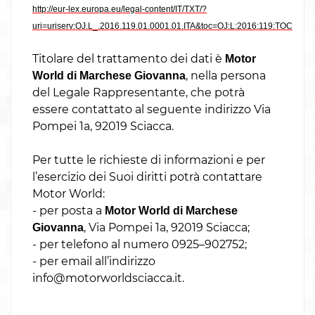
http://eur-lex.europa.eu/legal-content/IT/TXT/?
uri=uriserv:OJ.L_.2016.119.01.0001.01.ITA&toc=OJ:L:2016:119:TOC
Titolare del trattamento dei dati è
Motor
, nella persona
World di Marchese Giovanna
del Legale Rappresentante, che potrà
essere contattato al seguente indirizzo Via
Pompei 1a, 92019 Sciacca.
Per tutte le richieste di informazioni e per
l’esercizio dei Suoi diritti potrà contattare
Motor World:
- per posta a
Motor World di Marchese
, Via Pompei 1a, 92019 Sciacca;
Giovanna
- per telefono al numero 0925–902752;
- per email all’indirizzo
info@motorworldsciacca.it
.