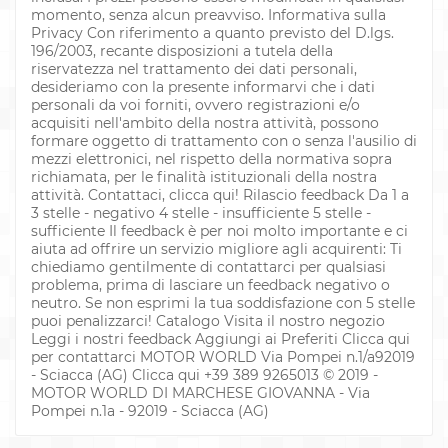
momento, senza alcun preavviso. Informativa sulla
Privacy Con riferimento a quanto previsto del D.lgs.
196/2003, recante disposizioni a tutela della
riservatezza nel trattamento dei dati personali,
desideriamo con la presente informarvi che i dati
personali da voi forniti, ovvero registrazioni e/o
acquisiti nell'ambito della nostra attività, possono
formare oggetto di trattamento con o senza l'ausilio di
mezzi elettronici, nel rispetto della normativa sopra
richiamata, per le finalità istituzionali della nostra
attività. Contattaci, clicca qui! Rilascio feedback Da 1 a
3 stelle - negativo 4 stelle - insufficiente 5 stelle -
sufficiente Il feedback è per noi molto importante e ci
aiuta ad offrire un servizio migliore agli acquirenti: Ti
chiediamo gentilmente di contattarci per qualsiasi
problema, prima di lasciare un feedback negativo o
neutro. Se non esprimi la tua soddisfazione con 5 stelle
puoi penalizzarci! Catalogo Visita il nostro negozio
Leggi i nostri feedback Aggiungi ai Preferiti Clicca qui
per contattarci MOTOR WORLD Via Pompei n.1/a92019
- Sciacca (AG) Clicca qui +39 389 9265013 © 2019 -
MOTOR WORLD DI MARCHESE GIOVANNA - Via
Pompei n.1a - 92019 - Sciacca (AG)