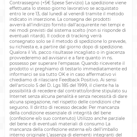
Contrassegno (+5€ Spese Servizio) La spedizione viene
effettuata lo stesso giorno lavorativo se acquistato
entro le ore 13, dal lunedì al venerdì tramite il metodo
indicato in inserzione. La consegna dei prodotti
avverrà all'indirizzo fornito dall'acquirente nei tempi e
nei modi previsti dal sistema scelto (non si risponde di
eventuali ritardi). Il codice di tracking verrà
consegnato solo se il metodo di spedizione lo prevede,
su richiesta e, a partire dal giorno dopo di spedizione.
Qualora il Vs. pacco risultasse incagliato o in giacenza
provvederemo ad avvisarvi e a fare quanto in ns.
possesso per superare l'empasse. Quando riceverete il
prodotto vi preghiamo di testarlo immediatamente ed
informarci se sia tutto OK e in caso affermativo vi
chiediamo di rilasciare Feedback Positivo. Ai sensi
dell'articolo 5 del D. Lgs 185 del 1999, il cliente ha la
possibilità di recedere dal contratto/ordine stipulato su
Internet senza alcuna penalità e senza necessità di dare
alcuna spiegazione, nel rispetto delle condizioni che
seguono. Il diritto di recesso decade: Per mancanza
della condizione essenziale di integrità del bene
(confezione e/o suo contenuto) Utilizzo anche parziale
del bene e di eventuali materiali di consumo La
mancanza della confezione esterna e/o dell'imballo
interno originale L'assenza di elementi integranti del