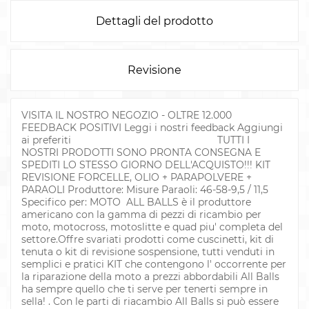
Dettagli del prodotto
Revisione
VISITA IL NOSTRO NEGOZIO - OLTRE 12.000
FEEDBACK POSITIVI Leggi i nostri feedback Aggiungi
ai preferiti TUTTI I
NOSTRI PRODOTTI SONO PRONTA CONSEGNA E
SPEDITI LO STESSO GIORNO DELL'ACQUISTO!!! KIT
REVISIONE FORCELLE, OLIO + PARAPOLVERE +
PARAOLI Produttore: Misure Paraoli: 46-58-9,5 / 11,5
Specifico per: MOTO ALL BALLS è il produttore
americano con la gamma di pezzi di ricambio per
moto, motocross, motoslitte e quad piu' completa del
settore.Offre svariati prodotti come cuscinetti, kit di
tenuta o kit di revisione sospensione, tutti venduti in
semplici e pratici KIT che contengono l' occorrente per
la riparazione della moto a prezzi abbordabili All Balls
ha sempre quello che ti serve per tenerti sempre in
sella! . Con le parti di riacambio All Balls si può essere