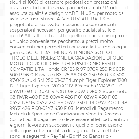
sicuri al 100% di ottenere prodotti con prestazioni,
durata e affidabilità senza pari nel mercato! Prodotti di
assoluta qualità e design MADE IN USA, per moto da
asfalto o fuori strada, ATV o UTV, ALL BALLS ha
progettato e realizzato i cuscinetti e componenti
sospensioni necessari per gestire qualsiasi stile di
guida! All ball ti offre tutto quello di cui hai bisogno in
un unico conveniente pacchetto, a prezzi molto
convenienti per permetterti di usare la tua moto ogni
giorno. SCEGLI DAL MENU A TENDINA SOTTO IL
TITOLO DELL'INSERZIONE LA GRADAZIONE DI OLIO
MOTUL FORK OIL CHE PREFERISCI O NECESSITI.
COMPATIBILITA Honda CR 125 R 97-07CR 250 R 96CR
500 R 96-01Kawasaki KX 125 96-01KX 250 96-01KX 500
97-04Suzuki RM 250 01-03Triumph Tiger Explorer 1200
12-15Tiger Explorer 1200 XC 12-15Yamaha WR 250 F 01-
04WR 250 R DUAL SPORT 08-20WR 250 X Supermoto
08-11WR 400 F 98-00WR 426 F 01-02WR 450 F 03-
04YZ 125 96-03YZ 250 96-03YZ 250 F 01-03YZ 400 F 98-
99YZ 426 F 00-02YZ 450 F 03 Metodi di Pagamento
Metodi di Spedizione Condizioni di Vendita Recesso
Contattaci Il pagamento deve essere effettuato entro i
4 giorni lavorativi successivi a quello di conclusione
dell'acquisto. Le modalità di pagamento accettate
sono le seguenti: - PayPal - Bonifico Bancario -