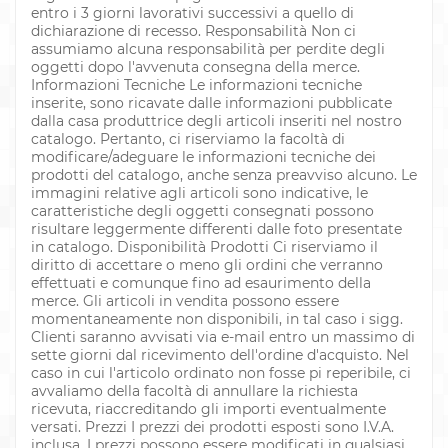
entro i 3 giorni lavorativi successivi a quello di
dichiarazione di recesso. Responsabilità Non ci
assumiamo alcuna responsabilità per perdite degli
oggetti dopo l'avvenuta consegna della merce.
Informazioni Tecniche Le informazioni tecniche
inserite, sono ricavate dalle informazioni pubblicate
dalla casa produttrice degli articoli inseriti nel nostro
catalogo. Pertanto, ci riserviamo la facoltà di
modificare/adeguare le informazioni tecniche dei
prodotti del catalogo, anche senza preavviso alcuno. Le
immagini relative agli articoli sono indicative, le
caratteristiche degli oggetti consegnati possono
risultare leggermente differenti dalle foto presentate
in catalogo. Disponibilità Prodotti Ci riserviamo il
diritto di accettare o meno gli ordini che verranno
effettuati e comunque fino ad esaurimento della
merce. Gli articoli in vendita possono essere
momentaneamente non disponibili, in tal caso i sigg.
Clienti saranno avvisati via e-mail entro un massimo di
sette giorni dal ricevimento dell'ordine d'acquisto. Nel
caso in cui l'articolo ordinato non fosse pi reperibile, ci
avvaliamo della facoltà di annullare la richiesta
ricevuta, riaccreditando gli importi eventualmente
versati. Prezzi I prezzi dei prodotti esposti sono I.V.A.
inclusa. I prezzi possono essere modificati in qualsiasi