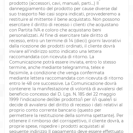
prodotto (accessori, cavi, manuali, parti...) Il
danneggiamento del prodotto per cause diverse dal
suo trasporto Nei casi sopra indicati, provvederemo a
restituire al mittente il bene acquistato. Non possono
esercitare il diritto di recesso i clienti che acquistano
con Partita IVA e coloro che acquistano beni
personalizzati. Al fine di esercitare tale diritto di
recesso, entro un termine di 14 (dieci) giorni lavorativi
dalla ricezione dei prodotti ordinati, il cliente dovrà
inviare all'indirizzo sotto indicato una lettera
raccomandata con ricevuta di ritorno. La
Comunicazione potrà essere inviata, entro lo stesso
termine, anche mediante telegramma, telex e
facsimile, a condizione che venga confermata
mediante lettera raccomandata con ricevuta di ritorno
entro le 48 ore successive. La Comunicazione dovrà
contenere: la manifestazione di volontà di avvalersi del
beneficio concesso dal D. Lgs. N. 185 del 22 maggio
1999 l'indicazione del/dei prodotto/i per il/i quale/i si
decide di avvalersi del diritto di recesso i dati relativi al
proprio conto corrente bancario (questo per
permettere la restituzione della somma spettante). Per
ottenere il rimborso del corrispettivo, il cliente dovrà, a
proprie spese, rispedire i prodotti acquistati al
seguente indirizzo Il pagamento deve essere effettuato