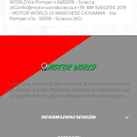
WORLDVia Pompei n.1/a92019 - Sciacca
(AG)
info@motorworldsciacca.it
+39 389 9265013© 2019
- MOTOR WORLD DI MARCHESE GIOVANNA - Via
Pompei n.1a - 92019 - Sciacca (AG)
Siamo una società di distribuzione di accessori e ricambi
per scooter e moto. Portiamo pensiero e creatività ai tuoi
proggetti di tutti i giorni attraverso il ricambio giusto.
INFORMAZIONI NEGOZIO
