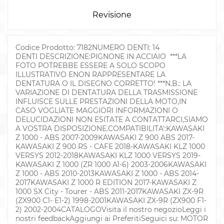
Revisione
Codice Prodotto: 7182NUMERO DENTI: 14
DENTI DESCRIZIONE:PIGNONE IN ACCIAIO ***LA
FOTO POTREBBE ESSERE A SOLO SCOPO
ILLUSTRATIVO ENON RAPPRESENTARE LA
DENTATURA O IL DISEGNO CORRETTO! ***N.B.: LA
VARIAZIONE DI DENTATURA DELLA TRASMISSIONE
INFLUISCE SULLE PRESTAZIONI DELLA MOTO,IN
CASO VOGLIATE MAGGIORI INFORMAZIONI O
DELUCIDAZIONI NON ESITATE A CONTATTARCI,SIAMO
A VOSTRA DISPOSIZIONE.COMPATIBILITA':KAWASAKI
Z 1000 - ABS 2007-2009KAWASAKI Z 900 ABS 2017-
KAWASAKI Z 900 RS - CAFE 2018-KAWASAKI KLZ 1000
VERSYS 2012-2018KAWASAKI KLZ 1000 VERSYS 2019-
KAWASAKI Z 1000 (ZR 1000 A1-6) 2003-2006KAWASAKI
Z 1000 - ABS 2010-2013KAWASAKI Z 1000 - ABS 2014-
2017KAWASAKI Z 1000 R EDITION 2017-KAWASAKI Z
1000 SX City - Tourer - ABS 2011-2017KAWASAKI ZX-9R
(ZX900 C1- E1-2) 1998-2001KAWASAKI ZX-9R (ZX900 F1-
2) 2002-2004CATALOGOVisita il nostro negozioLeggi i
nostri feedbackAggiungi ai PreferitiSeguici su: MOTOR